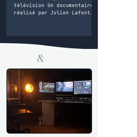
télévision Un documentaire
réalisé par Julien Lafont
Produit par BJ Prod &
Upside télévision 100 min,
UHD, Canal + 2026
L'étalonnage a été fait à
distance. Le réalisateur et
&
le producteur sont venus au
studio pour valider la
direction sur les
interviews et
illustrations. Rushs : Sony
Fx3 & Fs7, DJI, INA.