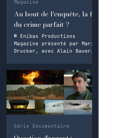
Magazine
Au bout de l'enquête, la fin
du crime parfait ?
© Enibas Productions
Magazine présenté par Marie
Drucker, avec Alain Bauer
50min, HD, France2 2026
L'étalonnage se fait à
distance. Rushs : Sony FX6.
Série Documentaire