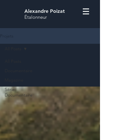
Alexandre Poizat
Étalonneur
Projets
All Posts
All Posts
Documentaire
Magazine
Série
Documentaire