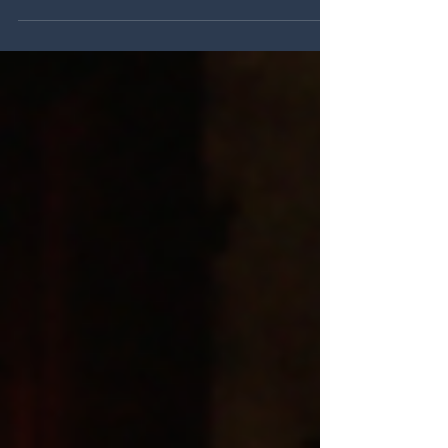
crime parfait ?
© Enibas Productions Magazine présenté par
Marie Drucker, avec Alain Bauer 50min, HD,
France2 2026 L'étalonnage se fait à distance.
Rushs : Sony FX6.